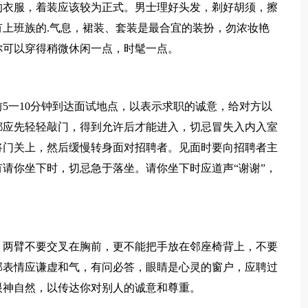
衣服，着装应该较为正式。男士理好头发，剃好胡须，擦
上班族的.气息，裙装、套装是最合宜的装扮，勿浓妆艳
你可以穿得稍微休闲一点，时髦一点。
一10分钟到达面试地点，以表示求职的诚意，给对方以
都应先轻轻敲门，得到允许后才能进入，切忌冒失入内入室
将门关上，然后缓慢转身面对招聘者。见面时要向招聘者主
请你坐下时，切忌急于落坐。请你坐下时应道声“谢谢”，
两臂不要交叉在胸前，更不能把手放在邻座椅背上，不要
部表情应谦虚和气，有问必答，眼睛是心灵的窗户，应聘过
眼神自然，以传达你对别人的诚意和尊重。