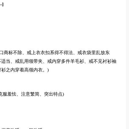
-]
口商标不除、戒上衣衣扣系得不得法、戒衣袋里乱放东
不适当、戒乱用领带夹、戒内穿多件羊毛衫、戒不见衬衫袖
衫之内穿着高领内衣。)
服羞怯、注意繁简、突出特点)