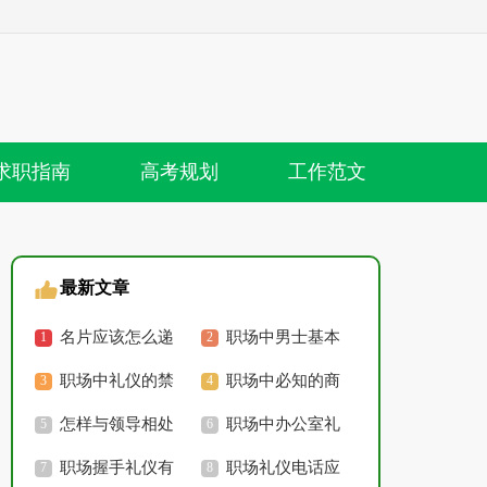
求职指南
高考规划
工作范文
最新文章
名片应该怎么递
职场中男士基本
职场礼仪
职场中礼仪的禁
礼仪有哪些
职场中必知的商
忌有哪些
怎样与领导相处
务礼仪
职场中办公室礼
的职场礼仪
职场握手礼仪有
仪有什么注意事项
职场礼仪电话应