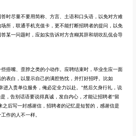
答时尽量不要用简称、方言、土语和口头语，以免对方难
的场所，联通手机充值卡，更不能打断招聘者的提问，以免
回答某一问题时，应如实告诉对方含糊其辞和胡吹乱侃会导
些捂嘴、歪脖之类的小动作。应聘结束时，毕业生应一面
后的表白，以显示自己的满腔热忱，并打好招呼。比如
幸进入贵单位服务，俺必定全力以赴。”然后欠身行礼，说
的是，告别话语要说得真诚，发自内心，才能让招聘者“留
归来之后写一封感谢信，招聘者的记忆是短暂的，感谢信是
个工作的人不一样。