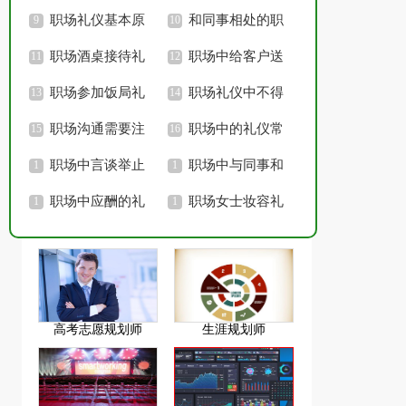
哪些必学
职场礼仪基本原
该怎么打
和同事相处的职
则是什么
职场酒桌接待礼
场礼仪
职场中给客户送
仪常识
职场参加饭局礼
礼的礼仪和技巧
职场礼仪中不得
仪有哪些
职场沟通需要注
不知道的禁忌
职场中的礼仪常
意的职场礼仪
职场中言谈举止
识必须学会
职场中与同事和
的礼仪常识
职场中应酬的礼
领导相处的礼仪
职场女士妆容礼
仪有哪些
仪要注意什么
高考志愿规划师
生涯规划师