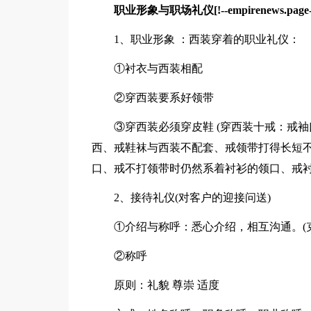
职业形象与职场礼仪[!--empirenews.page-
1、职业形象 ：西装穿着的职业礼仪：
①衬衣与西装相配
②穿西装要系好领带
③穿西装必须穿皮鞋 (穿西装十戒：戒袖
西、戒鞋袜与西装不配套、戒领带打得长短
口、戒不打领带时仍然系着衬衫的领口、戒衬
2、接待礼仪(对客户的迎接问送)
①介绍与称呼：悉心介绍，相互沟通。(克
②称呼
原则：礼貌 尊崇 适度