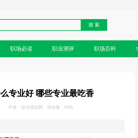
搜 索
职场必读
职业测评
职场百科
什么专业好 哪些专业最吃香
1
作者：
职业规划网
阅读量：9096