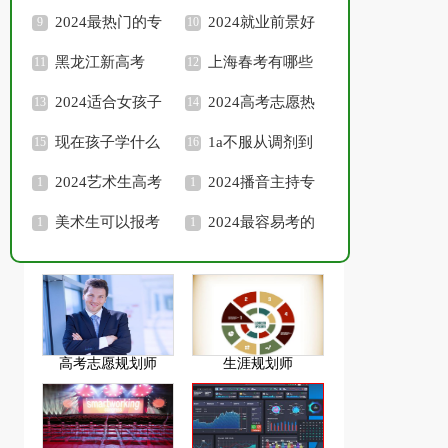
最吃香
影学院吗 最低多少分
2024最热门的专
能被录取
选的专业 2024热门专
2024就业前景好
能录取
业 哪些毕业后好就业
黑龙江新高考
业推荐
的10大专业 哪些专业
上海春考有哪些
3+1+2选科专业对照
2024适合女孩子
有发展
学校
2024高考志愿热
表 怎么选科比较好
学的热门专业 哪些未
现在孩子学什么
门专业 哪些吃香好就
1a不服从调剂到
来发展好
专业前景好 2024热门
2024艺术生高考
业
1b还是2a
2024播音主持专
专业推荐
后可以不走艺术吗 怎
美术生可以报考
业可以报考什么大学
2024最容易考的
么填报
的大学 值得报考的学
值得报考的院校推荐
艺术学院 哪些实力强
校推荐
值得报考
高考志愿规划师
生涯规划师