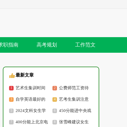
求职指南
高考规划
工作范文
最新文章
艺术生集训时间
公费师范工资待
是在什么时候 大概需
自学英语最好的
遇如何 能维持基本生
艺考生集训注意
要多少钱
方法 有什么技巧窍门
2024文科女生学
活吗
事项 有什么要了解知
450分能进中央戏
什么专业好 哪些专业
400分能上北京电
道的
剧学院吗 中戏多少分
张雪峰建议女生